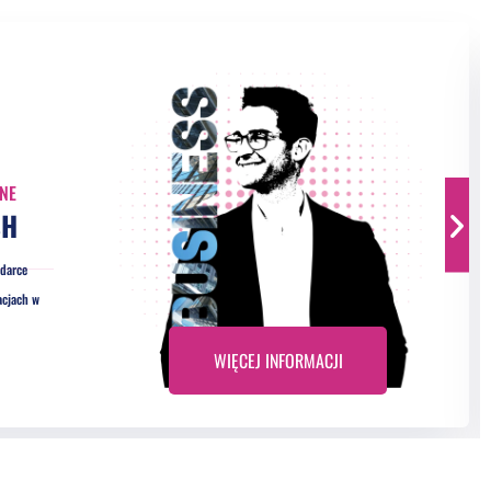
NE
SH
odarce
acjach w
WIĘCEJ INFORMACJI