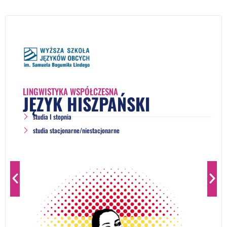
LINGWISTYKA WSPÓŁCZESNA
JĘZYK HISZPAŃSKI
studia I stopnia
studia stacjonarne/niestacjonarne